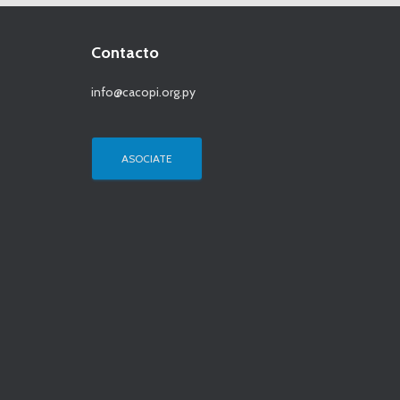
Contacto
info@cacopi.org.py
ASOCIATE