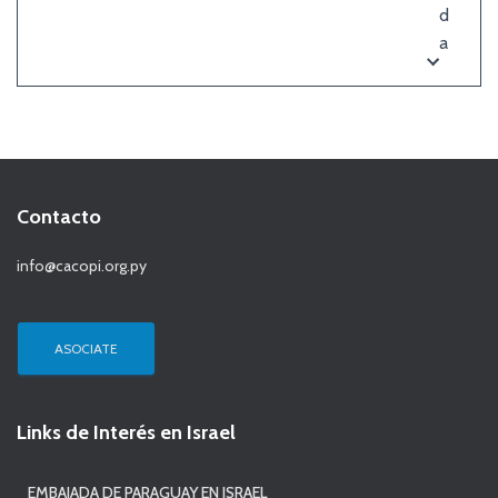
d
a
Contacto
info@cacopi.org.py
ASOCIATE
Links de Interés en Israel
EMBAJADA DE PARAGUAY EN ISRAEL