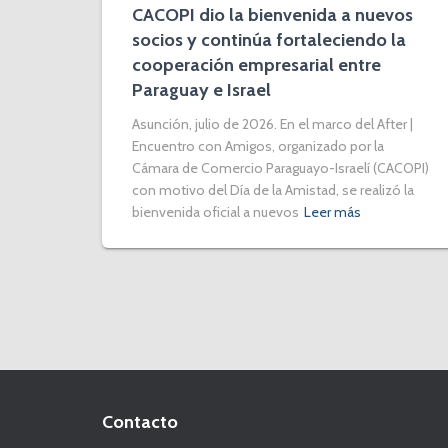
CACOPI dio la bienvenida a nuevos
socios y continúa fortaleciendo la
cooperación empresarial entre
Paraguay e Israel
Asunción, julio de 2026. En el marco del After |
Encuentro con Amigos, organizado por la
Cámara de Comercio Paraguayo-Israelí (CACOPI)
con motivo del Día de la Amistad, se realizó la
bienvenida oficial a nuevos
Leer más
Contacto