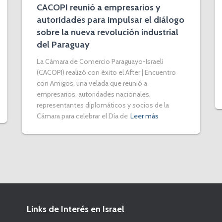
CACOPI reunió a empresarios y
autoridades para impulsar el diálogo
sobre la nueva revolución industrial
del Paraguay
La Cámara de Comercio Paraguayo-Israelí
(CACOPI) realizó con éxito el After | Encuentro
con Amigos, una velada que reunió a
empresarios, autoridades nacionales,
representantes diplomáticos y socios de la
Cámara para celebrar el Día de
Leer más
Links de Interés en Israel