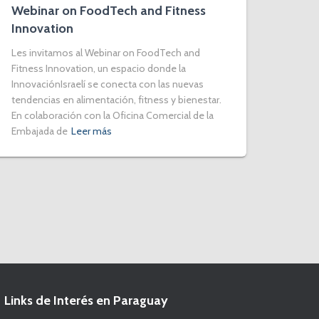
Webinar on FoodTech and Fitness
Innovation
Les invitamos al Webinar on FoodTech and
Fitness Innovation, un espacio donde la
InnovaciónIsraelí se conecta con las nuevas
tendencias en alimentación, fitness y bienestar.
En colaboración con la Oficina Comercial de la
Embajada de
Leer más
Links de Interés en Paraguay