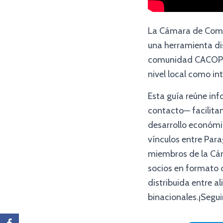
La Cámara de Comer
una herramienta dis
comunidad CACOPI 
nivel local como in
Esta guía reúne inf
contacto— facilita
desarrollo económic
vínculos entre Para
miembros de la Cám
socios en formato 
distribuida entre a
binacionales.¡Segu